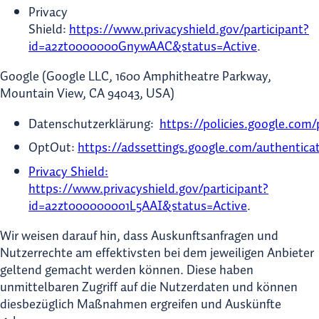
Privacy
Shield:
https://www.privacyshield.gov/participant?
id=a2zt0000000GnywAAC&status=Active
.
Google (Google LLC, 1600 Amphitheatre Parkway,
Mountain View, CA 94043, USA)
Datenschutzerklärung:
https://policies.google.com/
OptOut:
https://adssettings.google.com/authentica
Privacy Shield:
https://www.privacyshield.gov/participant?
id=a2zt000000001L5AAI&status=Active
.
Wir weisen darauf hin, dass Auskunftsanfragen und
Nutzerrechte am effektivsten bei dem jeweiligen Anbieter
geltend gemacht werden können. Diese haben
unmittelbaren Zugriff auf die Nutzerdaten und können
diesbezüglich Maßnahmen ergreifen und Auskünfte